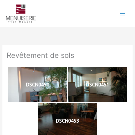
Aller
au
contenu
Revêtement de sols
DSCN0450
DSCN0451
DSCN0453